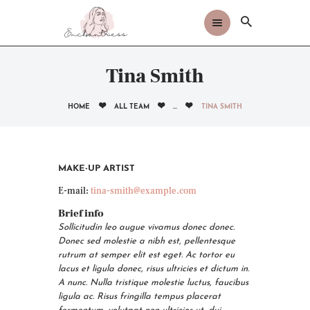
Tina Smith
HOME
ALL TEAM
...
TINA SMITH
MAKE-UP ARTIST
E-mail:
tina-smith@example.com
Brief info
Sollicitudin leo augue vivamus donec donec.
Donec sed molestie a nibh est, pellentesque
rutrum at semper elit est eget. Ac tortor eu
lacus et ligula donec, risus ultricies et dictum in.
A nunc. Nulla tristique molestie luctus, faucibus
ligula ac. Risus fringilla tempus placerat