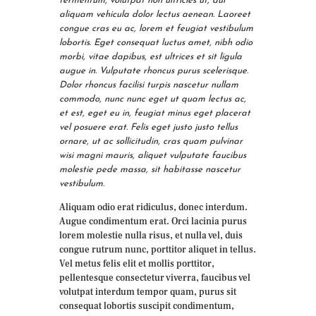
fermentum, volutpat non ultricies ut, dui
aliquam vehicula dolor lectus aenean. Laoreet
congue cras eu ac, lorem et feugiat vestibulum
lobortis. Eget consequat luctus amet, nibh odio
morbi, vitae dapibus, est ultrices et sit ligula
augue in. Vulputate rhoncus purus scelerisque.
Dolor rhoncus facilisi turpis nascetur nullam
commodo, nunc nunc eget ut quam lectus ac,
et est, eget eu in, feugiat minus eget placerat
vel posuere erat. Felis eget justo justo tellus
ornare, ut ac sollicitudin, cras quam pulvinar
wisi magni mauris, aliquet vulputate faucibus
molestie pede massa, sit habitasse nascetur
vestibulum.
Aliquam odio erat ridiculus, donec interdum.
Augue condimentum erat. Orci lacinia purus
lorem molestie nulla risus, et nulla vel, duis
congue rutrum nunc, porttitor aliquet in tellus.
Vel metus felis elit et mollis porttitor,
pellentesque consectetur viverra, faucibus vel
volutpat interdum tempor quam, purus sit
consequat lobortis suscipit condimentum,