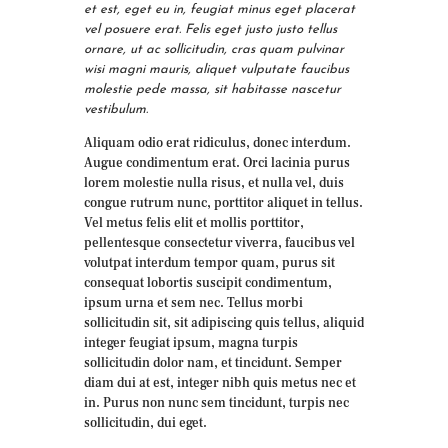
et est, eget eu in, feugiat minus eget placerat
vel posuere erat. Felis eget justo justo tellus
ornare, ut ac sollicitudin, cras quam pulvinar
wisi magni mauris, aliquet vulputate faucibus
molestie pede massa, sit habitasse nascetur
vestibulum.
Aliquam odio erat ridiculus, donec interdum.
Augue condimentum erat. Orci lacinia purus
lorem molestie nulla risus, et nulla vel, duis
congue rutrum nunc, porttitor aliquet in tellus.
Vel metus felis elit et mollis porttitor,
pellentesque consectetur viverra, faucibus vel
volutpat interdum tempor quam, purus sit
consequat lobortis suscipit condimentum,
ipsum urna et sem nec. Tellus morbi
sollicitudin sit, sit adipiscing quis tellus, aliquid
integer feugiat ipsum, magna turpis
sollicitudin dolor nam, et tincidunt. Semper
diam dui at est, integer nibh quis metus nec et
in. Purus non nunc sem tincidunt, turpis nec
sollicitudin, dui eget.