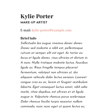
Kylie Porter
MAKE-UP ARTIST
E-mail:
kylie-porter@example.com
Brief info
Sollicitudin leo augue vivamus donec donec.
Donec sed molestie a nibh est, pellentesque
rutrum at semper elit est eget. Ac tortor eu
lacus et ligula donec, risus ultricies et dictum in.
A nunc. Nulla tristique molestie luctus, faucibus
ligula ac. Risus fringilla tempus placerat
fermentum, volutpat non ultricies ut, dui
aliquam vehicula dolor lectus aenean. Laoreet
congue cras eu ac, lorem et feugiat vestibulum
lobortis. Eget consequat luctus amet, nibh odio
morbi, vitae dapibus, est ultrices et sit ligula
augue in. Vulputate rhoncus purus scelerisque.
Dolor rhoncus facilisi turpis nascetur nullam
commodo, nunc nunc eget ut quam lectus ac,